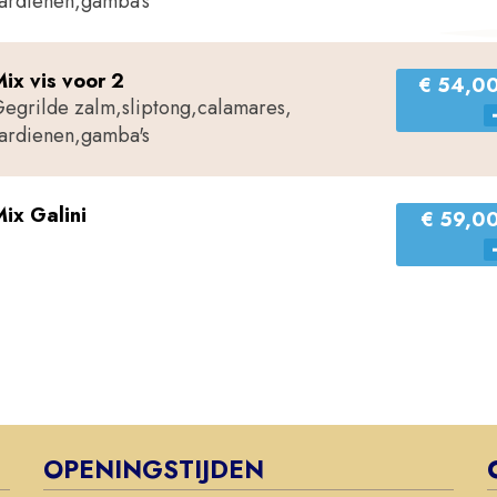
ardienen,gamba's
ix vis voor 2
€ 54,0
egrilde zalm,sliptong,calamares,
ardienen,gamba's
ix Galini
€ 59,0
OPENINGSTIJDEN