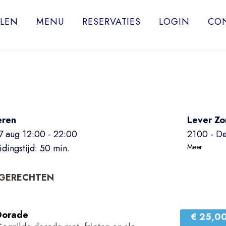
LLEN
MENU
RESERVATIES
LOGIN
CO
eren
Lever Zo
07 aug
12:00 - 22:00
2100 - D
idingstijd: 50 min.
Meer
SGERECHTEN
Dorade
€ 25,0