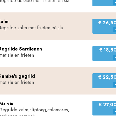
egrilde dorade met frieten en sla
Zalm
€ 26,5
egrilde zalm met frieten eè sla
Gegrilde Sardienen
€ 18,5
et sla en frieten
Gamba's gegrild
€ 22,5
et sla en frieten
ix vis
€ 27,0
Gegrilde zalm,sliptong,calamares,