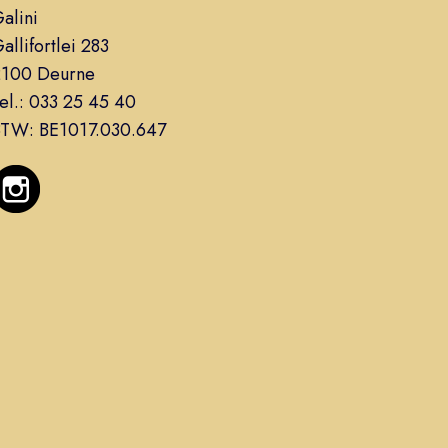
alini
allifortlei 283
2100 Deurne
el.:
033 25 45 40
BTW:
BE1017.030.647