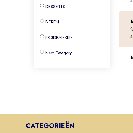
s
DESSERTS
M
BIEREN
G
s
FRISDRANKEN
New Category
M
CATEGORIEËN