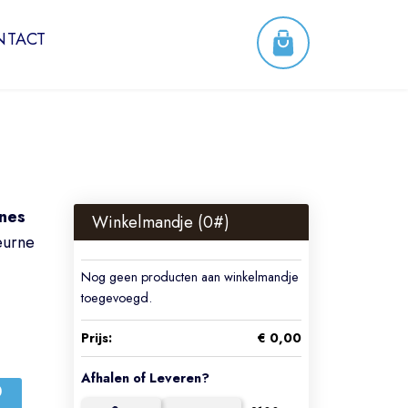
NTACT
nes
Winkelmandje (
0
#)
eurne
Nog geen producten aan winkelmandje
toegevoegd.
Prijs:
€ 0,00
Afhalen of Leveren?
0